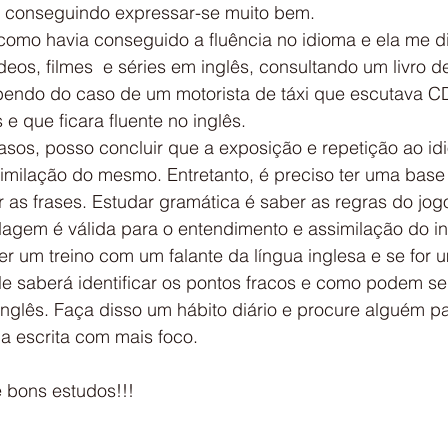
e, conseguindo expressar-se muito bem.
como havia conseguido a fluência no idioma e ela me dis
os, filmes  e séries em inglês, consultando um livro d
abendo do caso de um motorista de táxi que escutava C
 e que ficara fluente no inglês.
sos, posso concluir que a exposição e repetição ao id
similação do mesmo. Entretanto, é preciso ter uma base
r as frases. Estudar gramática é saber as regras do jog
dagem é válida para o entendimento e assimilação do in
er um treino com um falante da língua inglesa e se for u
le saberá identificar os pontos fracos e como podem se
inglês. Faça disso um hábito diário e procure alguém pa
 a escrita com mais foco.
 bons estudos!!!