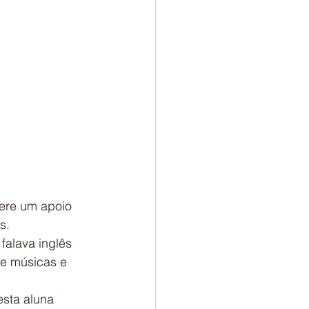
ere um apoio 
s.
alava inglês 
de músicas e 
esta aluna 