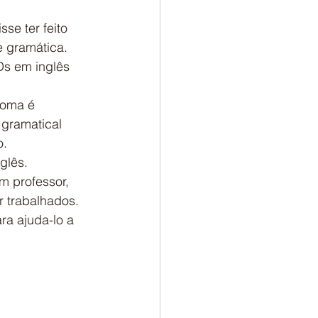
se ter feito 
e gramática.
Ds em inglês 
ioma é 
 gramatical 
o.
glês.
m professor, 
r trabalhados.
ra ajuda-lo a 