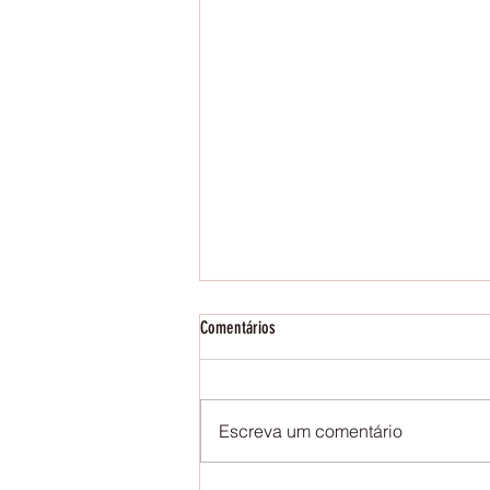
Comentários
Storytelling on Fridays
Escreva um comentário