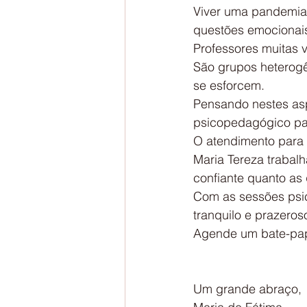
Viver uma pandemia 
questões emocionai
Professores muitas 
São grupos heterogê
se esforcem.
Pensando nestes asp
psicopedagógico par
O atendimento para c
Maria Tereza trabalh
confiante quanto as
Com as sessões psi
tranquilo e prazeros
Agende um bate-pap
Um grande abraço,