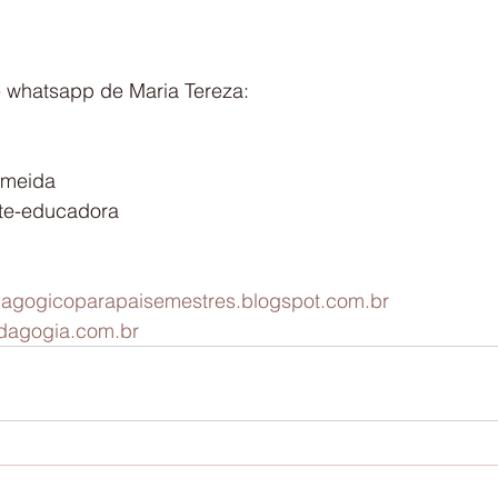
e whatsapp de Maria Tereza:
lmeida
te-educadora
edagogicoparapaisemestres.blogspot.com.br
dagogia.com.br