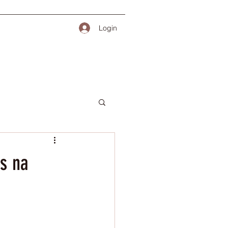
Login
es na