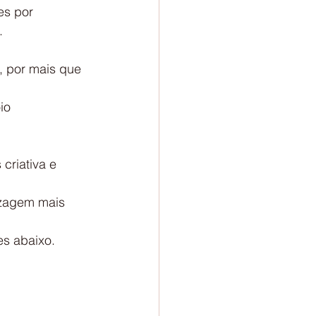
es por 
.
, por mais que 
io 
criativa e 
zagem mais 
s abaixo.