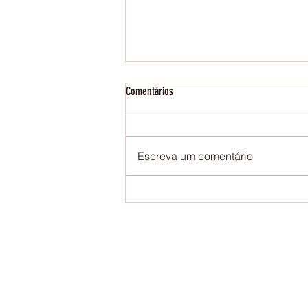
Comentários
Storytelling on Fridays
Escreva um comentário