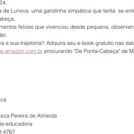
24.
a de Lunova, uma garotinha simpática que tenta  se en
abeça.
mentos felizes que vivenciou desde pequena, observand
ão.
a e sua trajetória!! Adquira seu e-book gratuito nas dat
w.amazon.com.br
 procurando "De Ponta-Cabeça" de Ma
ica
reza Pereira de Almeida
te-educadora:
8 4767