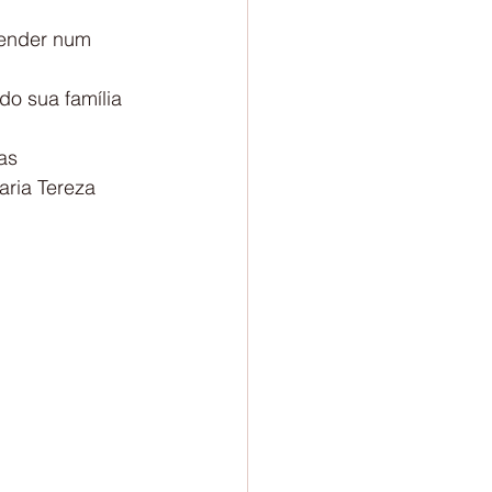
tender num 
o sua família 
as 
ria Tereza 