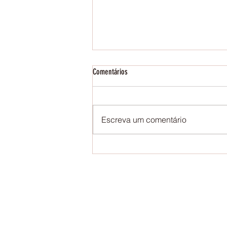
Comentários
Storytelling on Fridays
Escreva um comentário