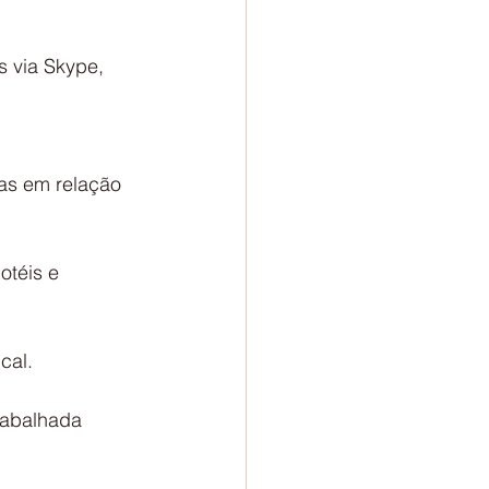
s via Skype, 
as em relação 
otéis e 
cal.
rabalhada 