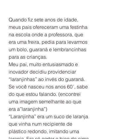
Quando fiz sete anos de idade, 
meus pais ofereceram uma festinha 
na escola onde a professora, que 
era uma freira, pedia para levarmos 
um bolo, guaraná e lembrancinhas 
para as crianças.
Meu pai, muito entusiasmado e 
inovador decidiu providenciar 
“laranjinhas” ao invés do guaraná.
Se você nasceu nos anos 60´, sabe 
do que estou falando. (encontrei 
uma imagem semelhante ao que 
era a”laranjinha”)
“Laranjinha” era um suco de laranja 
que vinha num recipiente de 
plástico redondo, imitando uma 
laranja. Era só cortar o bico de cima 