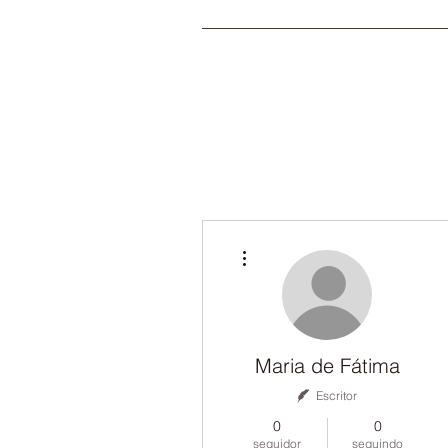
Mais ações
Maria de Fátima
Escritor
0
0
seguidor
seguindo