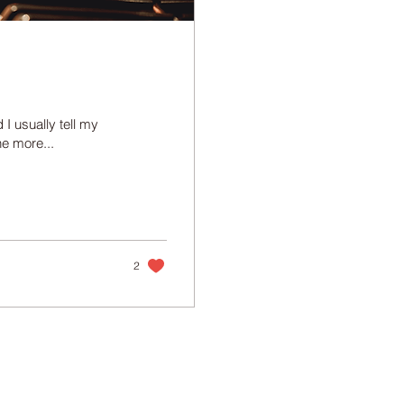
I usually tell my
he more...
2