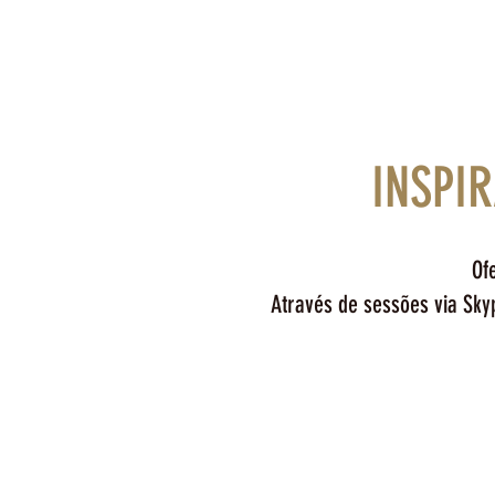
INSPI
Of
Através de sessões via Skyp