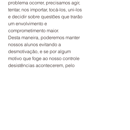
problema ocorrer, precisamos agir, 
tentar, nos importar, tocá-los, uni-los 
e decidir sobre questões que trarão 
um envolvimento e 
comprometimento maior.
Desta maneira, poderemos manter 
nossos alunos evitando a 
desmotivação, e se por algum 
motivo que foge ao nosso controle 
desistências acontecerem, pelo 
menos fizemos o melhor para 
conseguir um bom trabalho. Até os 
alunos desistentes reconhecerão 
seus esforços e levarão com eles 
lembranças de um curso de 
qualidade.
Ouvi um tempo atrás uma história 
que me tocou muito e que se aplica 
a este post.