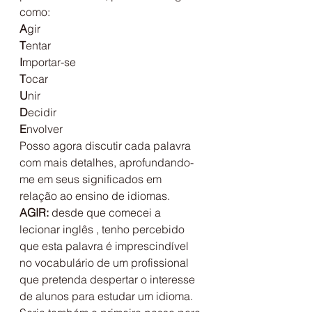
como:
A
gir
T
entar
I
mportar-se
T
ocar
U
nir
D
ecidir
E
nvolver
Posso agora discutir cada palavra 
com mais detalhes, aprofundando-
me em seus significados em 
relação ao ensino de idiomas.
AGIR:
 desde que comecei a 
lecionar inglês , tenho percebido 
que esta palavra é imprescindível 
no vocabulário de um profissional 
que pretenda despertar o interesse 
de alunos para estudar um idioma. 