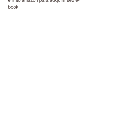
e ir ao amazon para adquirir seu e-
book