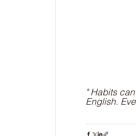
" Habits ca
English. Even