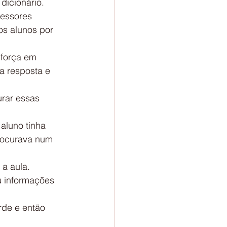
dicionário.
fessores 
os alunos por 
sforça em 
a resposta e 
rar essas 
aluno tinha 
rocurava num 
 a aula.
u informações 
rde e então 