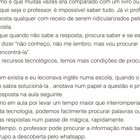
imo e que muitas vezes era comparado com um livro ou 
ue seja o professor, é impossível saber tudo. Já vi pro
osta qualquer com receio de serem ridicularizados pel
osta.
que quando não sabe a resposta, procura saber e se e
é dizer "não conheço, não me lembro, mas vou procurar 
ncontrá-la".
 recursos tecnológicos, temos mais condições de procu
m existia e eu lecionava inglês numa escola, quando o 
 sabia solucioná-la , anotava num papel a questão e p
esposta na aula seguinte.
rio em aula por levar um tempo maior que interromperia
a tecnologia, podemos facilmente procurar palavras o
r as respostas num passe de mágica, rapidamente.
 tempo, o professor pode procurar a informação mais ta
grupo a descoberta pelo whatsapp.