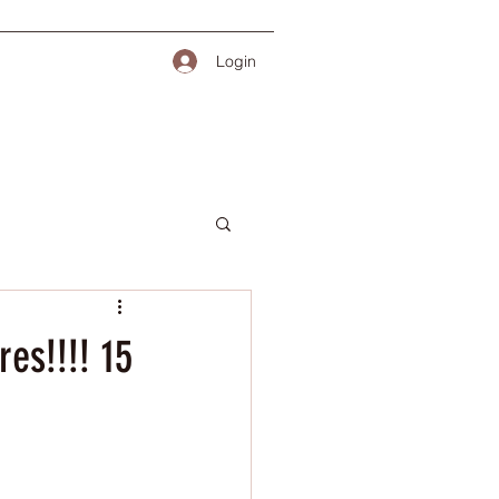
Login
es!!!! 15