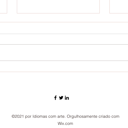
Watchi
A arte de "pescar" no ensino de idiomas
©2021 por Idiomas com arte. Orgulhosamente criado com
Wix.com