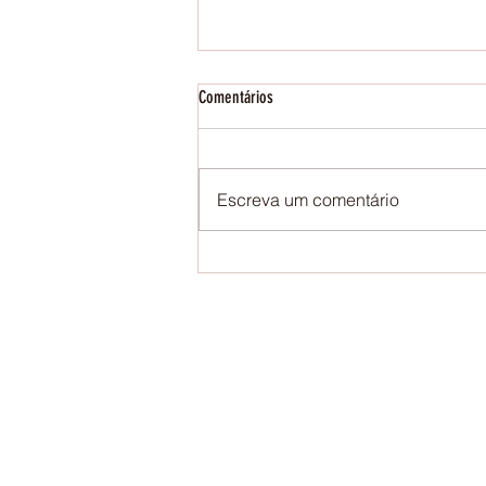
Comentários
Storytelling on Fridays
Escreva um comentário