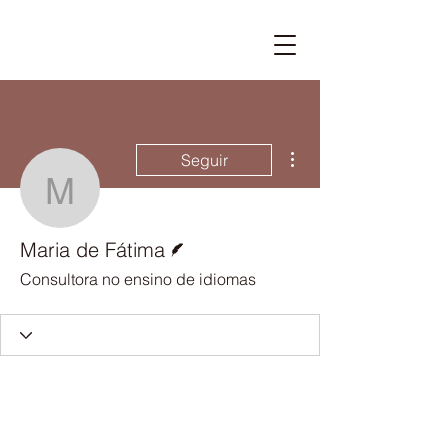
Mais ações
Seguir
Maria de Fátima
Escritor
Maria de Fátima
Consultora no ensino de idiomas